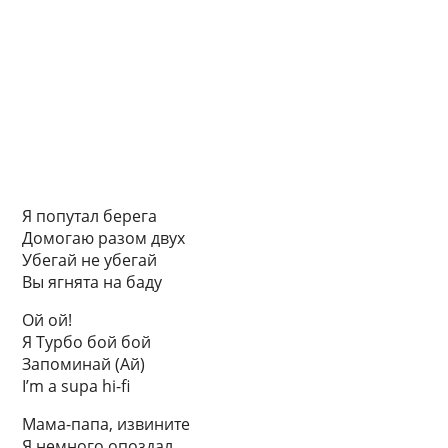
Я попутал берега
Домогаю разом двух
Убегай не убегай
Вы ягнята на баду
Ой ой!
Я Турбо бой бой
Запоминай (Ай)
I’m а supa hi-fi
Мама-папа, извините
Я немного опоздал