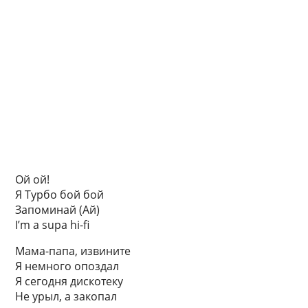
Ой ой!
Я Турбо бой бой
Запоминай (Ай)
I’m а supa hi-fi
Мама-папа, извините
Я немного опоздал
Я сегодня дискотеку
Не урыл, а закопал