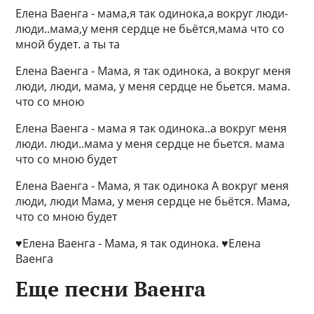
Елена Ваенга - мама,я так одинока,а вокруг люди-
люди..мама,у меня сердце не бьётся,мама что со
мной будет. а ты та
Елена Ваенга - Мама, я так одинока, а вокруг меня
люди, люди, мама, у меня сердце не бьется. мама.
что со мною
Елена Ваенга - мама я так одинока..а вокруг меня
люди. люди..мама у меня сердце не бьется. мама
что со мною будет
Елена Ваенга - Мама, я так одинока А вокруг меня
люди, люди Мама, у меня сердце не бьётся. Мама,
что со мною будет
♥Елена Ваенга - Мама, я так одинока. ♥Елена
Ваенга
Еще песни Ваенга