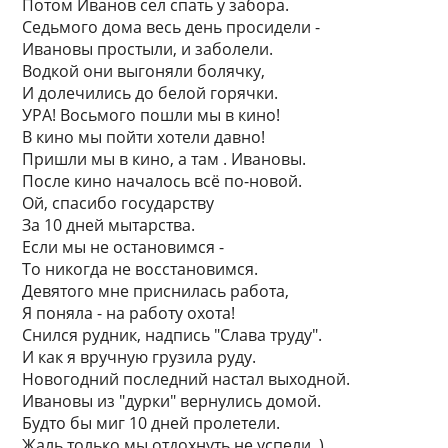
Потом Иванов сел спать у забора.
Седьмого дома весь день просидели -
Ивановы простыли, и заболели.
Водкой они выгоняли болячку,
И долечились до белой горячки.
УРА! Восьмого пошли мы в кино!
В кино мы пойти хотели давно!
Пришли мы в кино, а там . Ивановы.
После кино началось всё по-новой.
Ой, спасибо государству
За 10 дней мытарства.
Если мы не остановимся -
То никогда не восстановимся.
Девятого мне приснилась работа,
Я поняла - на работу охота!
Снился рудник, надпись "Слава труду".
И как я вручную грузила руду.
Новогодний последний настал выходной.
Ивановы из "дурки" вернулись домой.
Будто бы миг 10 дней пролетели.
Жаль только мы отдохнуть не успели. )