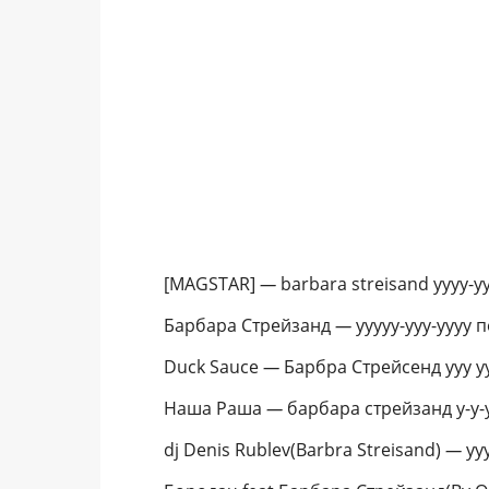
[MAGSTAR]
—
barbara streisand уууу-ууу
Барбара Стрейзанд
—
ууууу-ууу-уууу 
Duck Sauce
—
Барбра Стрейсенд ууу ууу
Наша Раша
—
барбара стрейзанд у-у-у
dj Denis Rublev(Barbra Streisand)
—
ууу