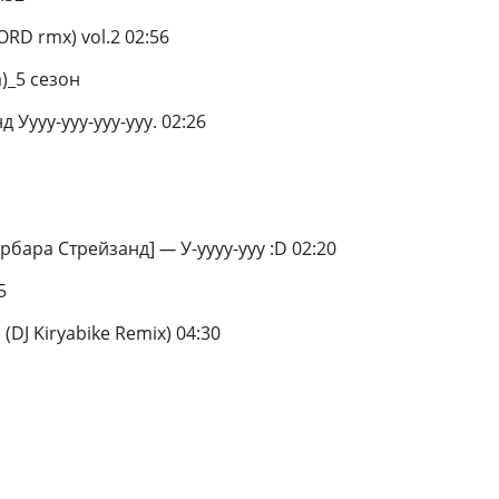
LORD rmx) vol.2 02:56
)_5 сезон
Уууу-ууу-ууу-ууу. 02:26
1
арбара Стрейзанд]
—
У-уууу-ууу :D 02:20
5
(DJ Kiryabike Remix) 04:30