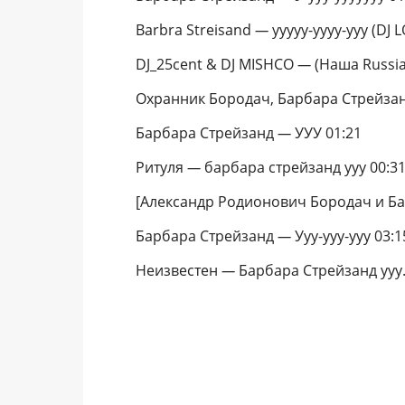
Barbra Streisand
—
ууууу-уууу-ууу (DJ 
DJ_25cent & DJ MISHCO
—
(Наша Russia
Охранник Бородач, Барбара Стрейзанд 
Барбара Стрейзанд
—
УУУ 01:21
Ритуля
—
барбара стрейзанд ууу 00:3
[Александр Родионович Бородач и Б
Барбара Стрейзанд
—
Ууу-ууу-ууу 03:1
Неизвестен
—
Барбара Стрейзанд ууу. 