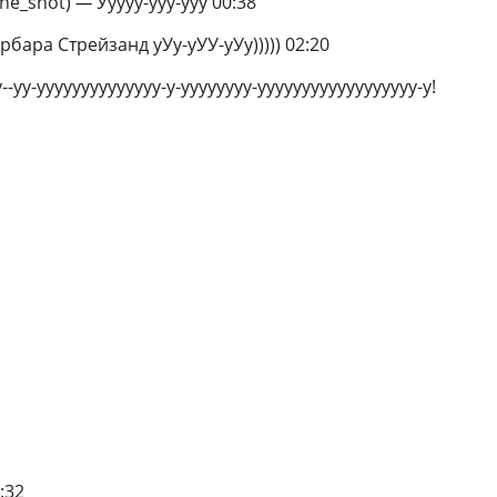
ne_shot)
—
Ууууу-ууу-ууу 00:38
рбара Стрейзанд уУу-уУУ-уУy))))) 02:20
у--уу-уууууууууууууу-у-уууууууу-уууууууууууууууууу-у!
:32