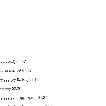
у-ууу..)) 04:07
песня отстой 04:07
 ууу [by Railek] 02:14
-у-ууу 02:20
у-ууу-уу ,баррадач)) 04:07