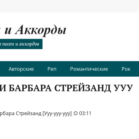
Авторские
Реп
Романтические
Рок
И БАРБАРА СТРЕЙЗАНД УУУ
бара Стрейзанд [Ууу-ууу-ууу] :D 03:11