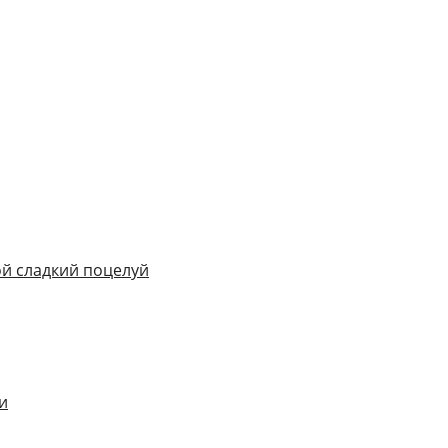
ой сладкий поцелуй
и