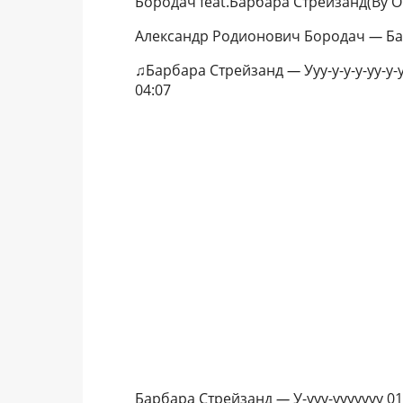
Бородач feat.Барбара Стрейзанд(By O
Александр Родионович Бородач
—
Ба
♫Барбара Стрейзанд
—
Ууу-у-у-у-уу-у-
04:07
Барбара Стрейзанд
—
У-ууу-ууууууу 01