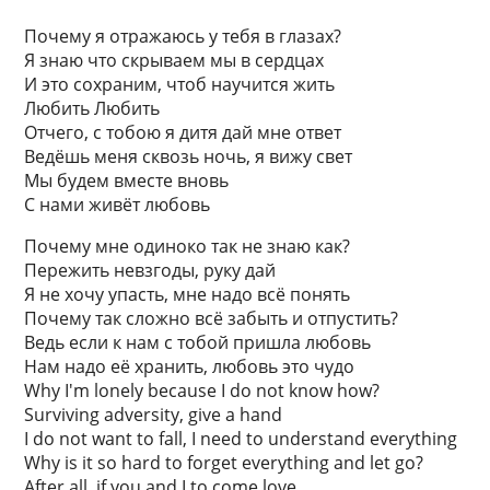
Почему я отражаюсь у тебя в глазах?
Я знаю что скрываем мы в сердцах
И это сохраним, чтоб научится жить
Любить Любить
Отчего, с тобою я дитя дай мне ответ
Ведёшь меня сквозь ночь, я вижу свет
Мы будем вместе вновь
С нами живёт любовь
Почему мне одиноко так не знаю как?
Пережить невзгоды, руку дай
Я не хочу упасть, мне надо всё понять
Почему так сложно всё забыть и отпустить?
Ведь если к нам с тобой пришла любовь
Нам надо её хранить, любовь это чудо
Why I'm lonely because I do not know how?
Surviving adversity, give a hand
I do not want to fall, I need to understand everything
Why is it so hard to forget everything and let go?
After all, if you and I to come love