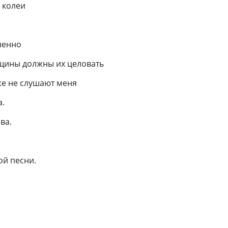
 колеи
ненно
щины должны их целовать
же не слушают меня
а.
ва.
ой песни.