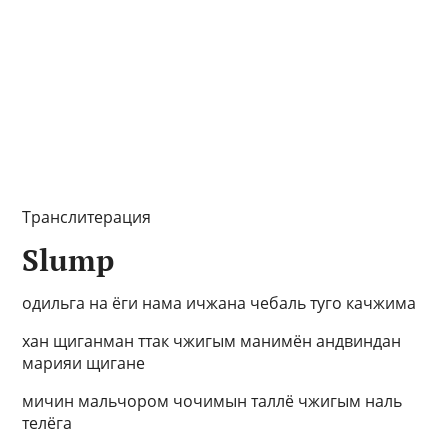
Транслитерация
Slump
одильга на ёги нама ичжана чебаль туго качжима
хан щиганман ттак чжигым манимён андвиндан
марияи щигане
мичин мальчором чочимын таллё чжигым наль
телёга