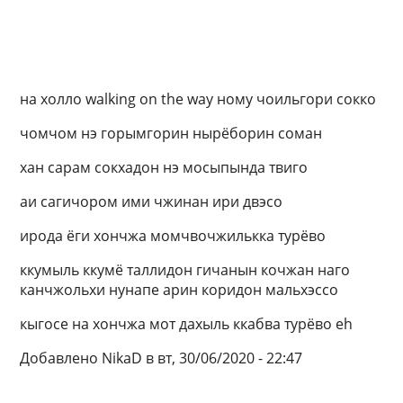
на холло walking on the way ному чоильгори сокко
чомчом нэ горымгорин нырёборин соман
хан сарам сокхадон нэ мосыпында твиго
аи сагичором ими чжинан ири двэсо
ирода ёги хончжа момчвочжилькка турёво
ккумыль ккумё таллидон гичанын кочжан наго
канчжольхи нунапе арин коридон мальхэссо
кыгосе на хончжа мот дахыль ккабва турёво eh
Добавлено NikaD в вт, 30/06/2020 - 22:47