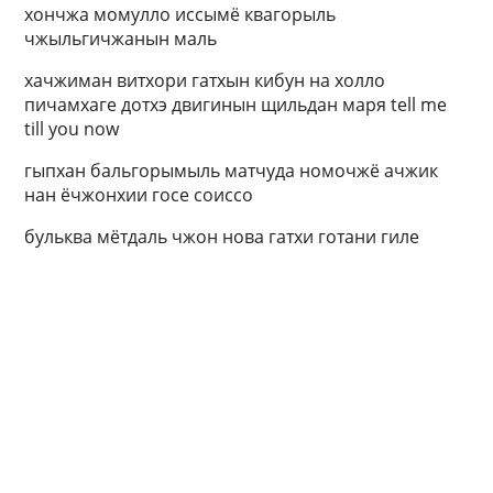
хончжа момулло иссымё квагорыль
чжыльгичжанын маль
хачжиман витхори гатхын кибун на холло
пичамхаге дотхэ двигинын щильдан маря tell me
till you now
гыпхан бальгорымыль матчуда номочжё ачжик
нан ёчжонхии госе соиссо
бульква мётдаль чжон нова гатхи готани гиле