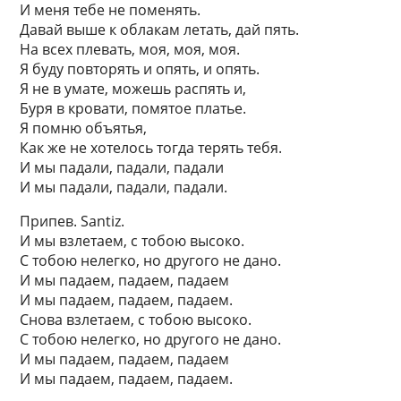
И меня тебе не поменять.
Давай выше к облакам летать, дай пять.
На всех плевать, моя, моя, моя.
Я буду повторять и опять, и опять.
Я не в умате, можешь распять и,
Буря в кровати, помятое платье.
Я помню объятья,
Как же не хотелось тогда терять тебя.
И мы падали, падали, падали
И мы падали, падали, падали.
Припев. Santiz.
И мы взлетаем, с тобою высоко.
С тобою нелегко, но другого не дано.
И мы падаем, падаем, падаем
И мы падаем, падаем, падаем.
Снова взлетаем, с тобою высоко.
С тобою нелегко, но другого не дано.
И мы падаем, падаем, падаем
И мы падаем, падаем, падаем.