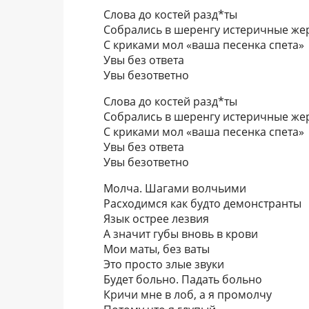
Слова до костей разд*ты
Собрались в шеренгу истеричные же
С криками мол «ваша песенка спета»
Увы без ответа
Увы безответно
Слова до костей разд*ты
Собрались в шеренгу истеричные же
С криками мол «ваша песенка спета»
Увы без ответа
Увы безответно
Молча. Шагами волчьими
Расходимся как будто демонстранты
Язык острее лезвия
А значит губы вновь в крови
Мои маты, без ваты
Это просто злые звуки
Будет больно. Падать больно
Кричи мне в лоб, а я промолчу