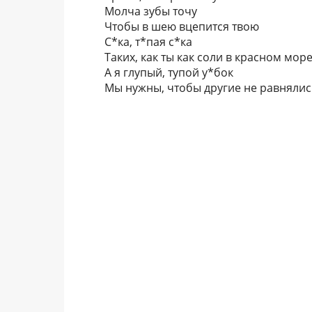
Молча зубы точу
Чтобы в шею вцепится твою
С*ка, т*пая с*ка
Таких, как ты как соли в красном мор
А я глупый, тупой у*бок
Мы нужны, чтобы другие не равнялись