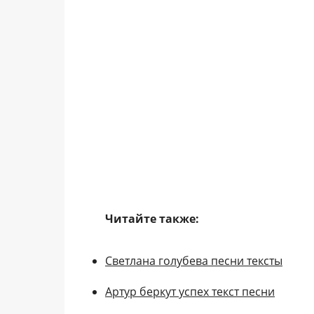
Читайте также:
Светлана голубева песни тексты
Артур беркут успех текст песни