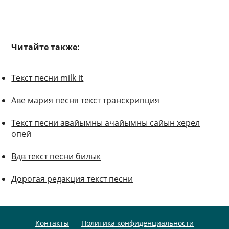
Читайте также:
Текст песни milk it
Аве мария песня текст транскрипция
Текст песни авайымны ачайымны сайын херел
опей
Вдв текст песни билык
Дорогая редакция текст песни
Контакты
Политика конфиденциальности