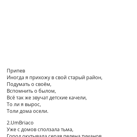
Припев
Иногда я прихожу в свой старый район,
Подумать о своём,
Вспомнить о былом,
Всё так же звучат детские качели,
То ли я вырос,
Толи дома осели.
2.UmBriaco
Уже с домов сползала тьма,
Город окутывала серая пелена туманов,