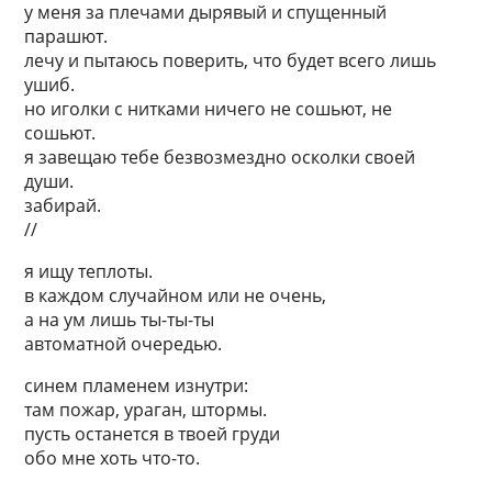
у меня за плечами дырявый и спущенный
парашют.
лечу и пытаюсь поверить, что будет всего лишь
ушиб.
но иголки с нитками ничего не сошьют, не
сошьют.
я завещаю тебе безвозмездно осколки своей
души.
забирай.
//
я ищу теплоты.
в каждом случайном или не очень,
а на ум лишь ты-ты-ты
автоматной очередью.
синем пламенем изнутри:
там пожар, ураган, штормы.
пусть останется в твоей груди
обо мне хоть что-то.