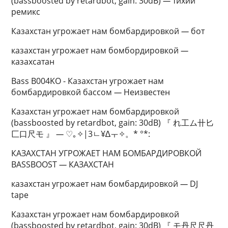
(bassboosted by retardbot, gain: 30dB)
—
тихий
ремикс
Казахстан угрожает нам бомбардировкой
—
бот
казахстан угрожает нам бомбордировкой
—
казахсатан
Bass B004KO - Казахстан угрожает нам
бомбардировкой бассом
—
Неизвестен
Казахстан угрожает нам бомбардировкой
(bassboosted by retardbot, gain: 30dB) 『 れ工ム卄匕
匚口尺モ 』
—
♡｡✧|3ㄴ¥∆ㅜ✧。* °*:
КАЗАХСТАН УГРОЖАЕТ НАМ БОМБАРДИРОВКОЙ
BASSBOOST
—
КАЗАХСТАН
казахстан угрожает нам бомбардировкой
—
DJ
tape
Казахстан угрожает нам бомбардировкой
(bassboosted by retardbot, gain: 30dB) 『 モ丹尺尺丹