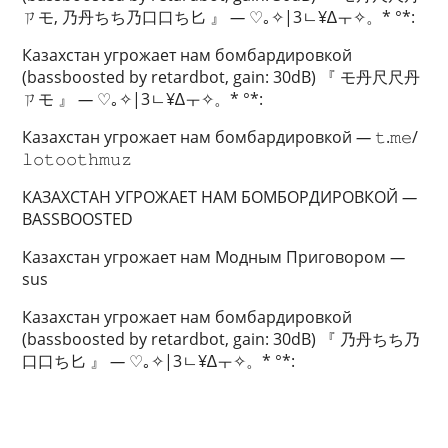
ㄗモ, 乃丹ちち乃口口ち匕 』
—
♡｡✧|3ㄴ¥∆ㅜ✧。* °*:
Казахстан угрожает нам бомбардировкой
(bassboosted by retardbot, gain: 30dB) 『 モ丹尺尺丹
ㄗモ 』
—
♡｡✧|3ㄴ¥∆ㅜ✧。* °*:
Казахстан угрожает нам бомбардировкой
—
𝚝.𝚖𝚎/
𝚕𝚘𝚝𝚘𝚘𝚝𝚑𝚖𝚞𝚣
КАЗАХСТАН УГРОЖАЕТ НАМ БОМБОРДИРОВКОЙ
—
BASSBOOSTED
Казахстан угрожает нам Модным Приговором
—
sus
Казахстан угрожает нам бомбардировкой
(bassboosted by retardbot, gain: 30dB) 『 乃丹ちち乃
口口ち匕 』
—
♡｡✧|3ㄴ¥∆ㅜ✧。* °*: