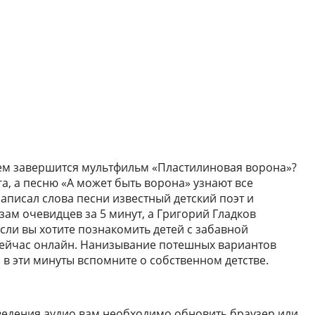
 чем завершится мультфильм «Пластилиновая ворона»?
а, а песню «А может быть ворона» узнают все
аписал слова песни известный детский поэт и
зам очевидцев за 5 минут, а Григорий Гладков
сли вы хотите познакомить детей с забавной
сейчас онлайн. Нанизывание потешных вариантов
ы в эти минуты вспомните о собственном детстве.
ведения аудио вам необходимо обновить браузер или