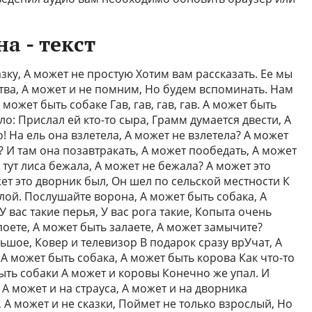
а - текст
азку, А может не простую Хотим вам рассказать. Ее мы
ства, А может и не помним, Но будем вспоминать. Нам
 может быть собаке Гав, гав, гав, гав. А может быть
ло: Прислал ей кто-то сыра, Грамм думается двести, А
! На ель она взлетела, А может не взлетела? А может
? И там она позавтракать, А может пообедать, А может
тут лиса бежала, А может не бежала? А может это
жет это дворник был, Он шел по сельской местности К
й. Послушайте ворона, А может быть собака, А
 вас такие перья, У вас рога такие, Копыта очень
поете, А может быть залаете, А может замычите?
ьшое, Ковер и телевизор В подарок сразу врУчат, А
 А может быть собака, А может быть корова Как что-то
быть собаки А может и коровы Конечно же упал. И
 А может и на страуса, А может и на дворника
 А может и не сказки, Поймет не только взрослый, Но