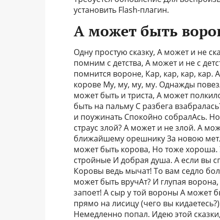
установить Flash-плагин.
А может быть ворон
Одну простую сказку, А может и не ск
помним с детства, А может и не с дет
помнится вороне, Кар, кар, кар, кар. А
корове Му, му, му, му. Однажды повез
может быть и триста, А может полкило
быть на пальму С разбега взабралась
и поужинать Спокойно собралАсь. Но 
страус злой? А может и не злой. А мо
ближайшему орешнику За новою метло
может быть корова, Но тоже хороша. У
стройные И добрая душа. А если вы с
Коровы ведь мычат! То вам седло бол
может быть вручАт? И глупая ворона,
запоет! А сыр у той вороны А может 
прямо на лисицу (чего вы кидаетесь?)
Немедленно попал. Идею этой сказки,