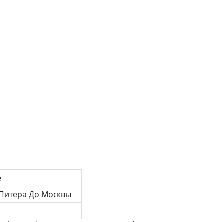
е
 Питера До Москвы