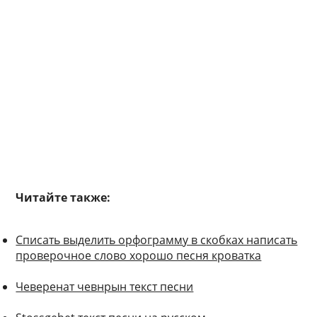
Читайте также:
Списать выделить орфограмму в скобках написать
проверочное слово хорошо песня кроватка
Чеверенат чевнрын текст песни