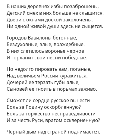
В наших деревнях избы позаброшены,
Детский смех в них больше не слышится.
Двери с окнами доской заколочены,
Ни одной живой души здесь не сыщется.
Городов Вавилоны бетонные,
Бездуховные, злые, враждебные.
В них слетелось воронье черное
И горланит свои песни победные.
Но недолго пировать вам, поганые,
Над величьем России куражиться,
Дочерей ее терзать губы алые,
Сыновей ее гноить в тюрьмах заживо.
Сможет ли сердце русское вынести
Боль за Родину оскорбленную?
Боль за торжество несправедливости
И за честь Руси, врагом оскверненную?
Черный дым над страной поднимается,