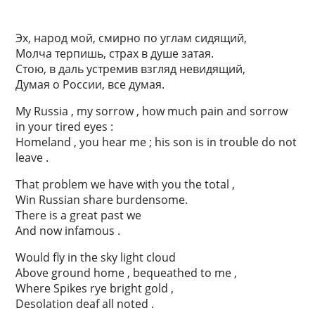
Эх, народ мой, смирно по углам сидящий,
Молча терпишь, страх в душе затая.
Стою, в даль устремив взгляд невидящий,
Думая о России, все думая.
My Russia , my sorrow , how much pain and sorrow
in your tired eyes :
Homeland , you hear me ; his son is in trouble do not
leave .
That problem we have with you the total ,
Win Russian share burdensome.
There is a great past we
And now infamous .
Would fly in the sky light cloud
Above ground home , bequeathed to me ,
Where Spikes rye bright gold ,
Desolation deaf all noted .