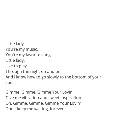
Little lady.
You're my music.
You're my favorite song.
Little lady.
Like to play.
Through the night on and on.
And I know how to go slowly to the bottom of your
soul.
Gimme, Gimme, Gimme Your Lovin'
Give me vibration and sweet inspiration.
Oh, Gimme, Gimme, Gimme Your Lovin'
Don't keep me waiting, forever.