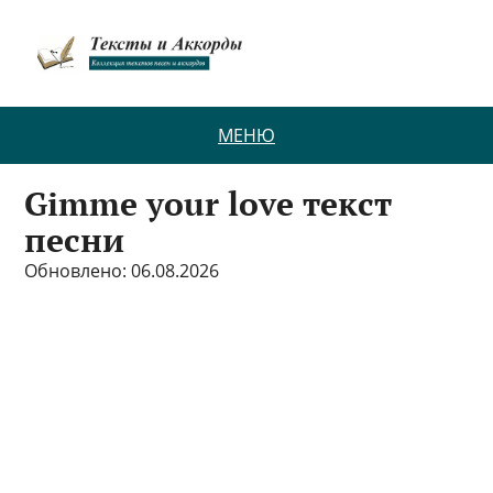
МЕНЮ
Gimme your love текст
песни
Обновлено: 06.08.2026