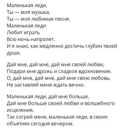
Маленькая леди,
Ты — моя музыка,
Ты — моя любимая песня.
Маленькая леди
Любит играть
Всю ночь напролет.
И я знаю, как медленно достичь глубин твоей
души.
Дай мне, дай мне, дай мне своей любви,
Подари мне дрожь и сладкое вдохновение.
О, дай мне, дай мне, дай мне свою любовь,
Не заставляй меня ждать вечно.
Маленькая леди, дай мне больше,
Дай мне больше своей любви и волшебного
исцеления.
Так согрей меня, маленькая леди, в своих
объятиях сегодня вечером.