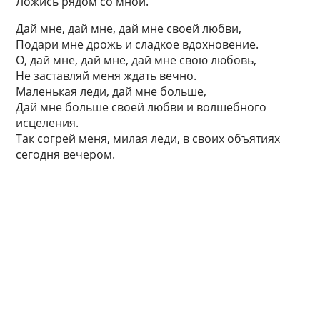
Ложись рядом со мной.
Дай мне, дай мне, дай мне своей любви,
Подари мне дрожь и сладкое вдохновение.
О, дай мне, дай мне, дай мне свою любовь,
Не заставляй меня ждать вечно.
Маленькая леди, дай мне больше,
Дай мне больше своей любви и волшебного
исцеления.
Так согрей меня, милая леди, в своих объятиях
сегодня вечером.